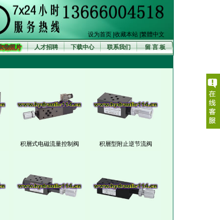
设为首页
|
收藏本站
|
繁體中文
实物照片
人才招聘
下载中心
联系我们
留 言 板
积層式电磁流量控制阀
积層型附止逆节流阀