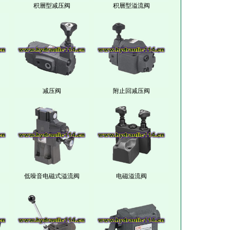
积層型减压阀
积層型溢流阀
减压阀
附止回减压阀
低噪音电磁式溢流阀
电磁溢流阀