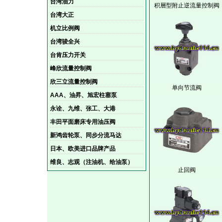
台湾油力
积層型附止逆流量控制阀
台湾大正
机立比例阀
台湾骏全兴
台肯压力开关
峰欣流量控制阀
欣三立流量控制阀
单向节流阀
AAA、油昇、旭宏柱塞泵
永诠、九维、张工、大港
丰田平面磨床专用油压阀
新鸿齿轮泵、同步分流马达
日本、欧美进口品牌产品
维良、志观（注油机、给油泵）
止回阀