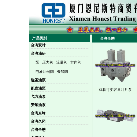
产品类别
台湾全懋
台湾双叶
台湾油研
泵
压力阀
流量阀
方向阀
电液比例阀
叠加阀
镒圣油泵
凯嘉油泵
双联可变容量叶片泵
弋力油泵
安颂油泵
台湾东峰
台湾久冈
台湾全懋