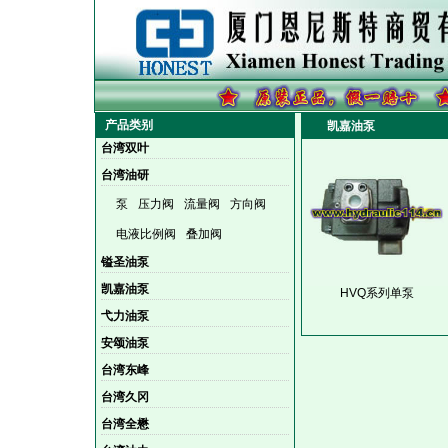
产品类别
凯嘉油泵
台湾双叶
台湾油研
泵
压力阀
流量阀
方向阀
电液比例阀
叠加阀
镒圣油泵
凯嘉油泵
HVQ系列单泵
弋力油泵
安颂油泵
台湾东峰
台湾久冈
台湾全懋