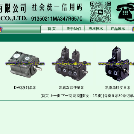
首 页
关于我们
液压技术
产品展示
DVQ系列单泵
凯嘉双联变量泵
凯嘉单联变量泵
[
首页
上一页 下一页
尾页
][页次：1/1页] [每页显示30条记